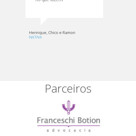
Luciano
MÓVEIS MES
 e
Henrique, Chico e Ramon
NATIVA
Parceiros