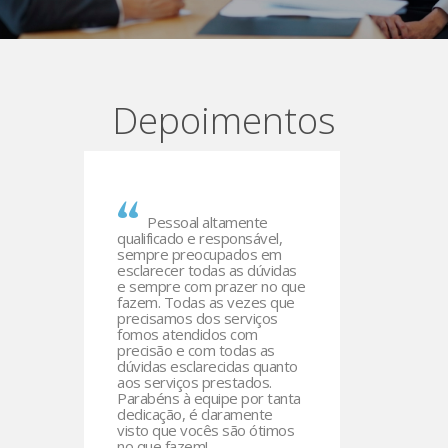
Depoimentos
Pessoal altamente
Nó
ndo
qualificado e responsável,
maior sa
sempre preocupados em
há 23 a
e
esclarecer todas as dúvidas
com mui
e sempre com prazer no que
confian
-
fazem. Todas as vezes que
prestat
precisamos dos serviços
nos dei
fomos atendidos com
sempre
precisão e com todas as
nossas 
dúvidas esclarecidas quanto
contabi
.
aos serviços prestados.
 se
Parabéns à equipe por tanta
dedicação, é claramente
 mas
visto que vocês são ótimos
cupa
no que fazem!